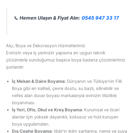
📞
Hemen Ulașın & Fiyat Alın:
0545 947 33 17
Alçı, Boya ve Dekorasyon Hizmetlerimiz
Evinizin veya iş yerinizin yapısına en uygun teknik
çözümlerle sunduğumuz başlıca boya badana çözümlerimiz
şunlardır:
İç Mekan & Daire Boyama:
Dünyanın ve Türkiye’nin Filli
Boya gibi en kaliteli, çevre dostu, su bazlı, silinebilir ve
nefes alan duvar boyası markalarıyla evinizin titizlikle
boyanması.
İş Yeri, Ofis, Okul ve Kreş Boyama:
Kurumsal ve ticari
alanlar için yüksek dayanıklı, kokusuz ve hızlı kuruyan
boya uygulamaları.
Dış Cephe Boyama:
Iğdır’ın iklim şartlarına, neme ve suya