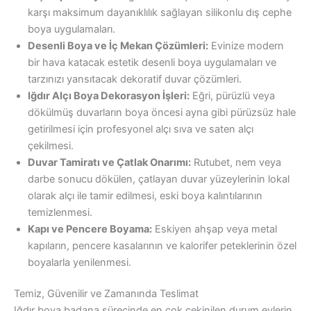
karşı maksimum dayanıklılık sağlayan silikonlu dış cephe
boya uygulamaları.
Desenli Boya ve İç Mekan Çözümleri:
Evinize modern
bir hava katacak estetik desenli boya uygulamaları ve
tarzınızı yansıtacak dekoratif duvar çözümleri.
Iğdır Alçı Boya Dekorasyon İşleri:
Eğri, pürüzlü veya
dökülmüş duvarların boya öncesi ayna gibi pürüzsüz hale
getirilmesi için profesyonel alçı sıva ve saten alçı
çekilmesi.
Duvar Tamiratı ve Çatlak Onarımı:
Rutubet, nem veya
darbe sonucu dökülen, çatlayan duvar yüzeylerinin lokal
olarak alçı ile tamir edilmesi, eski boya kalıntılarının
temizlenmesi.
Kapı ve Pencere Boyama:
Eskiyen ahşap veya metal
kapıların, pencere kasalarının ve kalorifer peteklerinin özel
boyalarla yenilenmesi.
Temiz, Güvenilir ve Zamanında Teslimat
Iğdır boya badana sürecinde en çok çekinilen durum evlerin