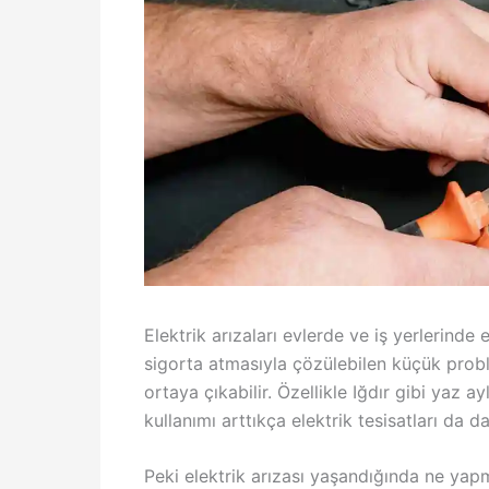
Elektrik arızaları evlerde ve iş yerlerinde 
sigorta atmasıyla çözülebilen küçük probl
ortaya çıkabilir. Özellikle Iğdır gibi yaz 
kullanımı arttıkça elektrik tesisatları da d
Peki elektrik arızası yaşandığında ne yap