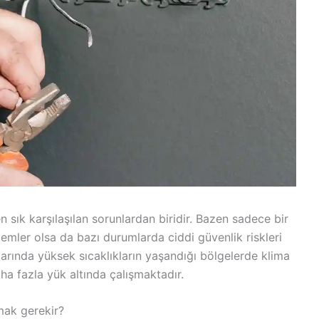
en sık karşılaşılan sorunlardan biridir. Bazen sadece bir
emler olsa da bazı durumlarda ciddi güvenlik riskleri
aylarında yüksek sıcaklıkların yaşandığı bölgelerde klima
aha fazla yük altında çalışmaktadır.
mak gerekir?