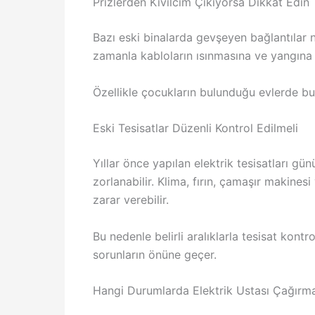
Prizlerden Kıvılcım Çıkıyorsa Dikkat Edin
Bazı eski binalarda gevşeyen bağlantılar n
zamanla kabloların ısınmasına ve yangına y
Özellikle çocukların bulunduğu evlerde bu t
Eski Tesisatlar Düzenli Kontrol Edilmeli
Yıllar önce yapılan elektrik tesisatları g
zorlanabilir. Klima, fırın, çamaşır makinesi v
zarar verebilir.
Bu nedenle belirli aralıklarla tesisat kont
sorunların önüne geçer.
Hangi Durumlarda Elektrik Ustası Çağırma